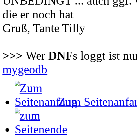
UNBEDINGT ... auch ggf. w
die er noch hat
Gruß, Tante Tilly
>>>
Wer
DNF
s loggt ist n
mygeodb
Zum Seitenanfa