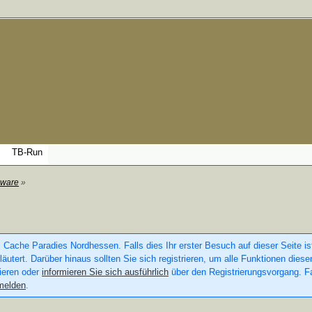
TB-Run
ware
»
 Cache Paradies Nordhessen. Falls dies Ihr erster Besuch auf dieser Seite ist
läutert. Darüber hinaus sollten Sie sich registrieren, um alle Funktionen die
rieren oder
informieren Sie sich ausführlich
über den Registrierungsvorgang. Fa
melden
.