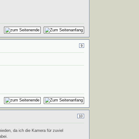
9
10
eden, da ich die Kamera für zuviel
abei.