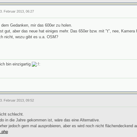
13. Februar 2013, 06:27
t dem Gedanken, mir das 600er zu holen.
st gut, aber das neue hat einiges mehr. Das 650er bzw. mit "t", nee, Kamera h
h nicht, wozu gibt es u.a. OSM?
ich bin einzigartig
13. Februar 2013, 09:52
icht schlecht.
o in die Jahre gekommen ist, wäre das eine Alternative.
orher jedoch gern mal ausprobieren, aber es wird noch nicht flächendeckend 
x.php