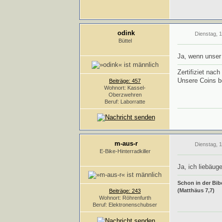
odink
Dienstag, 1
Büttel
Ja, wenn unser 
Zertifiziet nac
Unsere Coins 
Beiträge: 457
Wohnort: Kassel-
Oberzwehren
Beruf: Laborratte
m-aus-r
Dienstag, 
E-Bike-Hinterradkiller
Ja, ich liebäug
Schon in der Bibe
(Matthäus 7,7)
Beiträge: 243
Wohnort: Röhrenfurth
Beruf: Elektronenschubser