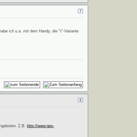
7
abe ich u.a. mit dem Handy, die "t"-Variante
8
angeboten. Z.B.
http://www.gps-