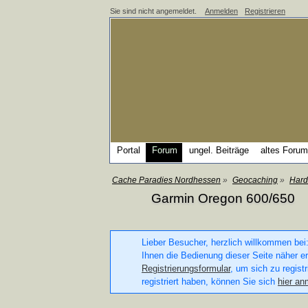
Sie sind nicht angemeldet.
Anmelden
Registrieren
Portal
Forum
ungel. Beiträge
altes Forum
Cache Paradies Nordhessen
»
Geocaching
»
Hard
Garmin Oregon 600/650
Lieber Besucher, herzlich willkommen bei:
Ihnen die Bedienung dieser Seite näher er
Registrierungsformular
, um sich zu regist
registriert haben, können Sie sich
hier an