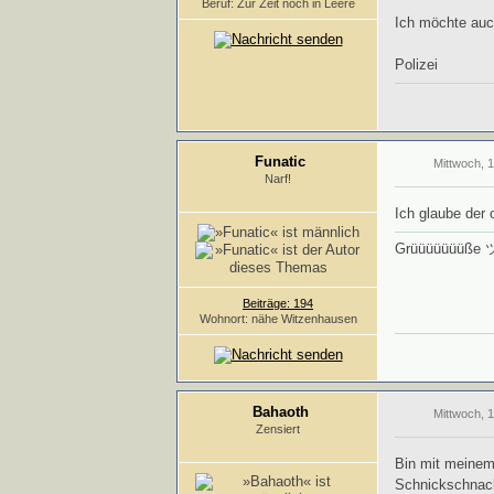
Beruf: Zur Zeit noch in Leere
Ich möchte auch
Polizei
Funatic
Mittwoch, 
Narf!
Ich glaube der o
Grüüüüüüüße 
Beiträge: 194
Wohnort: nähe Witzenhausen
Bahaoth
Mittwoch, 
Zensiert
Bin mit meinem
Schnickschnack