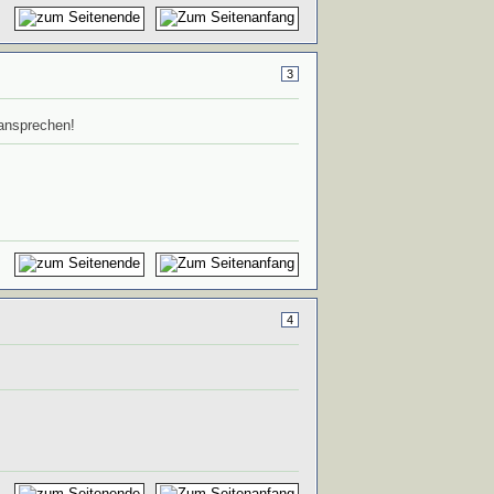
3
 ansprechen!
4