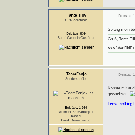
Tante Tilly
Dienstag, 
GPS-Zerstörer
Solang mein 550
Beiträge: 839
Beruf: Geocoin Gestörter
Gruß, Tante Til
>>>
Wer
DNF
s
TeamFanjo
Dienstag, 
Sonderschüler
Könnte mir auch
gewachsen.
Leave nothing bu
Beiträge: 1 166
Wohnort: Kr. Marburg u.
Kassel
Beruf: Beleuchter ;-)