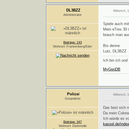
DL3BZZ
Mittwoch, 
Administrator
Spiele auch mi
Mein eTrex 30 i
brauch man auc
Beiträge: 143
Bis denne
Wohnort: Frankenberg/Eder
Lutz, DL3BZZ
Ich bin ich und 
MyGeoDB
Polizei
Mittwoch, 
Geopolizist
Das liest sich n
Da mein Colorad
Ich würde es v
Beiträge: 347
kassel.de/inde
Wohnort: Diethmelle