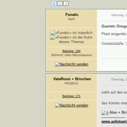
1
2
3
Funatic
Dienstag, 1
Narf!
Garmin Oreg
Plant eingentl
Grüüüüüüüße 
Beiträge: 194
Wohnort: nähe Witzenhausen
ValeRossi + Brinchen
Dienstag, 1
PR1BDVJ
sieht auf den e
Beiträge: 171
das könnte man 
Alex + Br
---------------------
www.asfotoart