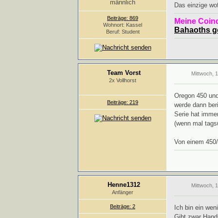
Das einzige wo
Beiträge: 869
Meine Coin
Wohnort: Kassel
Bahaoths 
Beruf: Student
Team Vorst
Mittwoch, 
2x Vollhorst
Oregon 450 und 
Beiträge: 219
werde dann beri
Serie hat immer
(wenn mal tags
Von einem 450/5
Henne1312
Mittwoch, 
Anfänger
Beiträge: 2
Ich bin ein wen
Gibt zwar Hands