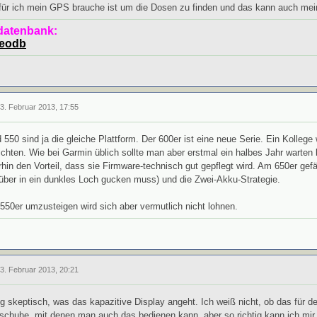
für ich mein GPS brauche ist um die Dosen zu finden und das kann auch mein
datenbank:
geodb
13. Februar 2013, 17:55
550 sind ja die gleiche Plattform. Der 600er ist eine neue Serie. Ein Kollege w
chten. Wie bei Garmin üblich sollte man aber erstmal ein halbes Jahr warten 
hin den Vorteil, dass sie Firmware-technisch gut gepflegt wird. Am 650er gefäl
über in ein dunkles Loch gucken muss) und die Zwei-Akku-Strategie.
50er umzusteigen wird sich aber vermutlich nicht lohnen.
13. Februar 2013, 20:21
ig skeptisch, was das kapazitive Display angeht. Ich weiß nicht, ob das für de
chuhe, mit denen man auch das bedienen kann, aber so richtig kann ich mir d