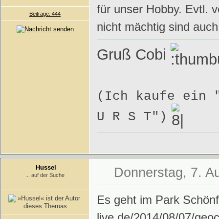
für unser Hobby. Evtl. 
Beiträge: 444
nicht mächtig sind auch
Gruß Cobi
(Ich kaufe ein 
U R S T")
Hussel
Donnerstag, 7. A
... auf der Suche
Es geht im Park Schönfe
live.de/2014/08/07/geo