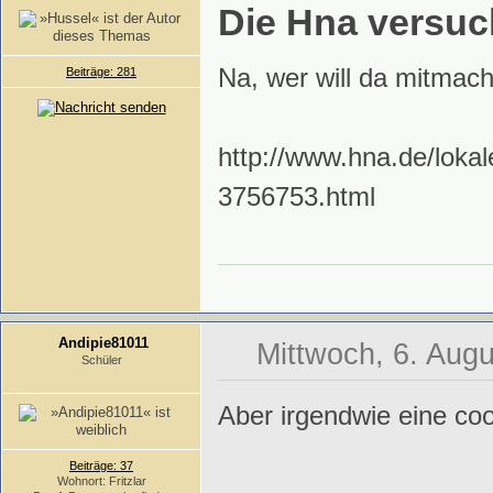
Die Hna versuc
Na, wer will da mitmach
Beiträge: 281
http://www.hna.de/loka
3756753.html
Andipie81011
Mittwoch, 6. Augu
Schüler
Aber irgendwie eine coo
Beiträge: 37
Wohnort: Fritzlar