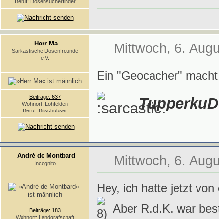
Beruf: Dosensucherfinder
Herr Ma
Mittwoch, 6. Augu
Sarkastische Dosenfreunde
e.V.
Ein "Geocacher" macht 
Beiträge: 637
TupperkuDo
Wohnort: Lohfelden
Beruf: Bitschubser
André de Montbard
Mittwoch, 6. Augu
Incognito
Hey, ich hatte jetzt von
Aber R.d.K. war bes
Beiträge: 183
Wohnort: Landgrafschaft