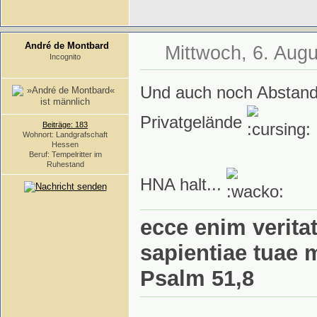
André de Montbard
Mittwoch, 6. Augu
Incognito
Und auch noch Abstand
Privatgelände
Beiträge: 183
Wohnort: Landgrafschaft
Hessen
Beruf: Tempelritter im
Ruhestand
HNA halt...
ecce enim veritat
sapientiae tuae 
Psalm 51,8