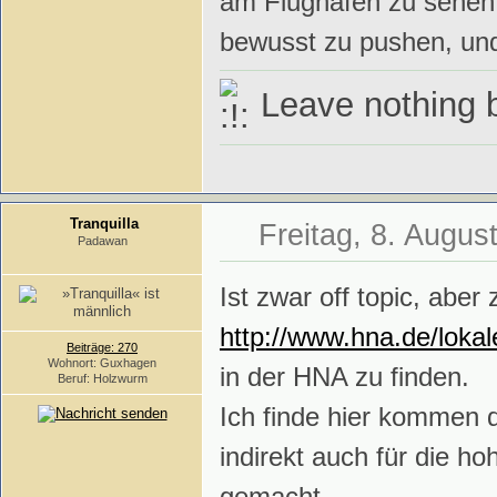
am Flughafen zu sehen 
bewusst zu pushen, und i
Leave nothing bu
Tranquilla
Freitag, 8. Augus
Padawan
Ist zwar off topic, aber
http://www.hna.de/loka
Beiträge: 270
Wohnort: Guxhagen
in der HNA zu finden.
Beruf: Holzwurm
Ich finde hier kommen 
indirekt auch für die ho
gemacht