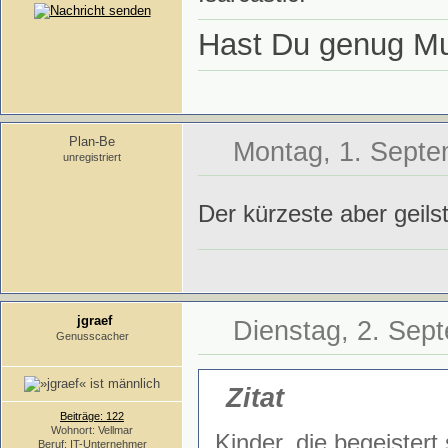
Hast Du genug Mu
Plan-Be
Montag, 1. Septe
unregistriert
Der kürzeste aber geil
jgraef
Dienstag, 2. Sep
Genusscacher
Zitat
Beiträge: 122
Wohnort: Vellmar
Kinder, die begeistert
Beruf: IT-Unternehmer