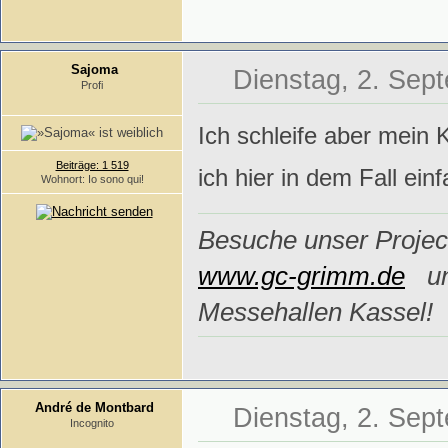
Sajoma
Dienstag, 2. Sep
Profi
Ich schleife aber mein 
Beiträge: 1 519
ich hier in dem Fall ein
Wohnort: Io sono qui!
Besuche unser Project
www.gc-grimm.de
un
Messehallen Kassel!
André de Montbard
Dienstag, 2. Sep
Incognito