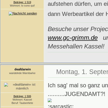
aufstehen dürfen, um e
Beiträge: 1 519
Wohnort: Io sono qui!
dann Werbeartikel der 
Besuche unser Project
www.gc-grimm.de
un
Messehallen Kassel!
deafdarwin
Montag, 1. Septe
wandelnde Warnbarke
Ich sag' mal so ganz unv
..........JUGENDAMT?!
Beiträge: 1 506
Wohnort: Kassel
Beruf: Taubenhirte