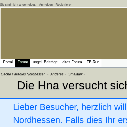
Sie sind nicht angemeldet.
Anmelden
Registrieren
Portal
Forum
ungel. Beiträge
altes Forum
TB-Run
Cache Paradies Nordhessen
»
Anderes
»
Smalltalk
»
Die Hna versucht sic
Lieber Besucher, herzlich w
Nordhessen. Falls dies Ihr er